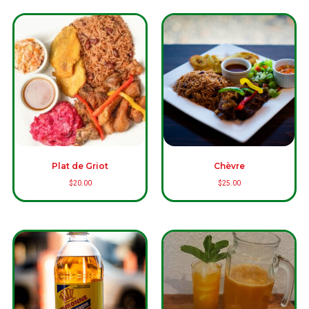
Plat de Griot
Chèvre
$
20.00
$
25.00