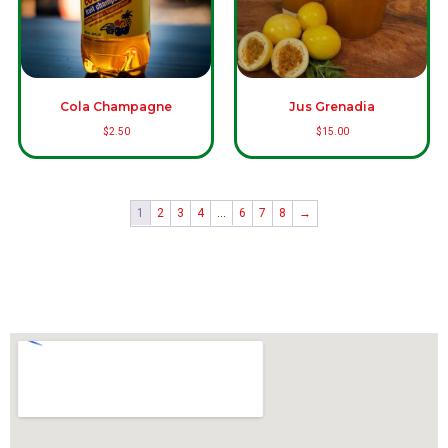
Cola Champagne
Jus Grenadia
$
2.50
$
15.00
1
2
3
4
…
6
7
8
→