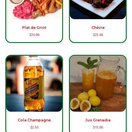
Plat de Griot
Chèvre
$
20.00
$
25.00
Cola Champagne
Jus Grenadia
$
2.50
$
15.00