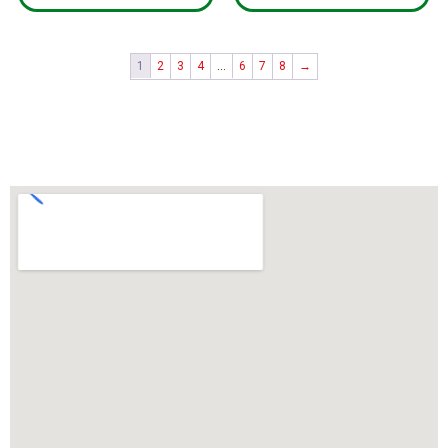
1
2
3
4
…
6
7
8
→