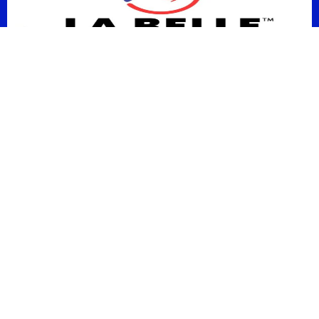
S’inspirer, grandir et partager la culture haïtienne à travers le monde.
Contact
123th, RoundStreet, Pekanbaru.
labellehaitienne00@gmail.com
(819) 524-1710
Horraires
Mardi au Samedi : 11h00 – 21h00
Dimanche : 14h00 – 21h00
Autres liens